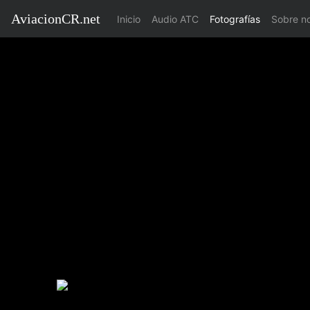
AviacionCR.net
(current)
Inicio
Audio ATC
Fotografías
Sobre n