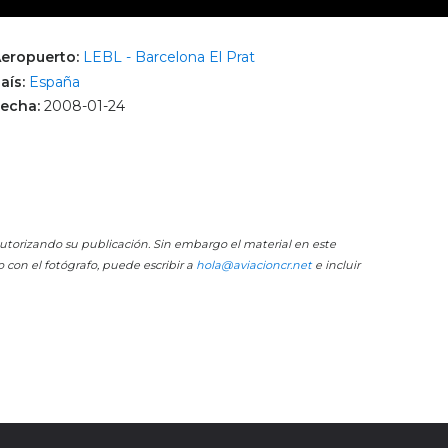
eropuerto:
LEBL - Barcelona El Prat
aís:
España
echa:
2008-01-24
 autorizando su publicación. Sin embargo el material en este
o con el fotógrafo, puede escribir a
hola@aviacioncr.net
e incluir