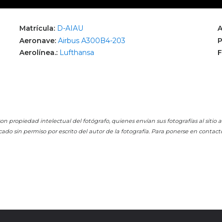
Matrícula:
D-AIAU
A
Aeronave:
Airbus A300B4-203
P
Aerolínea.:
Lufthansa
F
on propiedad intelectual del fotógrafo, quienes envían sus fotografías al sitio
cado sin permiso por escrito del autor de la fotografía. Para ponerse en contact