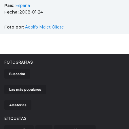
País:
España
Fecha:
2008-01-24
Foto por:
Adolfo Malet Oliete
FOTOGRAFÍAS
Buscador
Las más populares
Aleatorias
ETIQUETAS