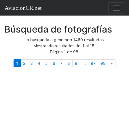
AviacionCR.net
Búsqueda de fotografías
La búsqueda a generado 1460 resultados.
Mostrando resultados del 1 al 15.
Página 1 de 98.
(actual)
Siguient
1
2
3
4
5
6
7
8
9
...
97
98
»