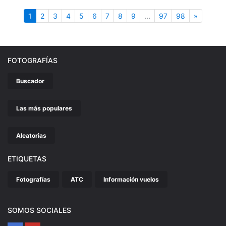
(actual)
Siguient
1
2
3
4
5
6
7
8
9
...
97
98
»
FOTOGRAFÍAS
Buscador
Las más populares
Aleatorias
ETIQUETAS
Fotografías
ATC
Información vuelos
SOMOS SOCIALES