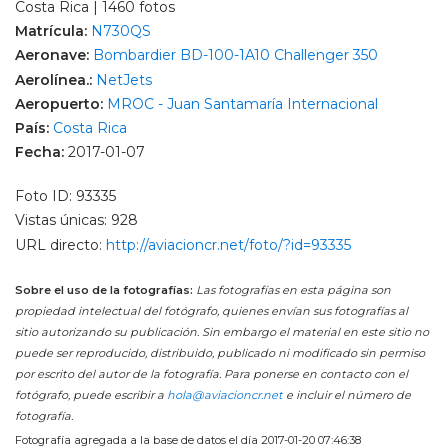
Costa Rica | 1460 fotos
Matrícula:
N730QS
Aeronave:
Bombardier BD-100-1A10 Challenger 350
Aerolínea.:
NetJets
Aeropuerto:
MROC - Juan Santamaría Internacional
País:
Costa Rica
Fecha:
2017-01-07
Foto ID: 93335
Vistas únicas: 928
URL directo:
http://aviacioncr.net/foto/?id=93335
Sobre el uso de la fotografías:
Las fotografías en esta página son
propiedad intelectual del fotógrafo, quienes envían sus fotografías al
sitio autorizando su publicación. Sin embargo el material en este sitio no
puede ser reproducido, distribuido, publicado ni modificado sin permiso
por escrito del autor de la fotografía. Para ponerse en contacto con el
fotógrafo, puede escribir a
hola@aviacioncr.net
e incluir el número de
fotografía.
Fotografía agregada a la base de datos el día 2017-01-20 07:46:38