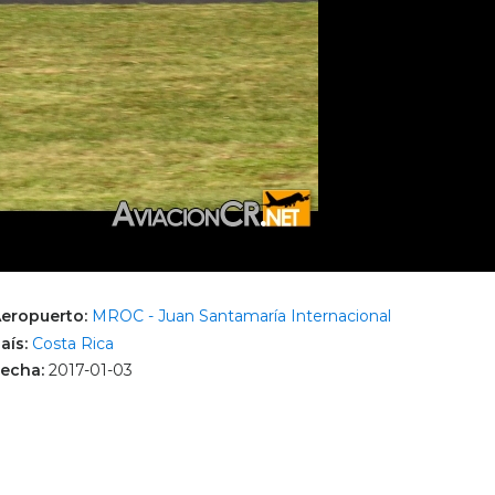
eropuerto:
MROC - Juan Santamaría Internacional
aís:
Costa Rica
echa:
2017-01-03