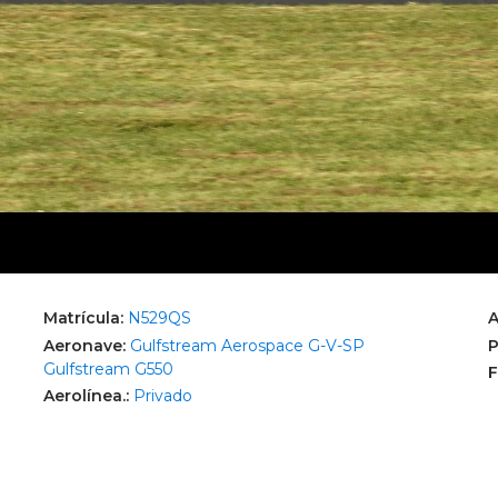
Matrícula:
N529QS
A
Aeronave:
Gulfstream Aerospace G-V-SP
P
Gulfstream G550
F
Aerolínea.:
Privado