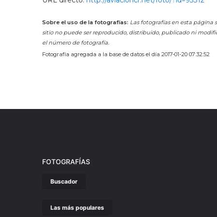
URL directo:
http://aviacioncr.net/foto/?id=93312
Sobre el uso de la fotografías:
Las fotografías en esta página s
sitio no puede ser reproducido, distribuido, publicado ni modifi
el número de fotografía.
Fotografía agregada a la base de datos el día 2017-01-20 07:32:52
FOTOGRAFÍAS
Buscador
Las más populares