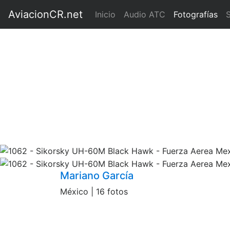
AviacionCR.net
(current)
Inicio
Audio ATC
Fotografías
Mariano García
México | 16 fotos