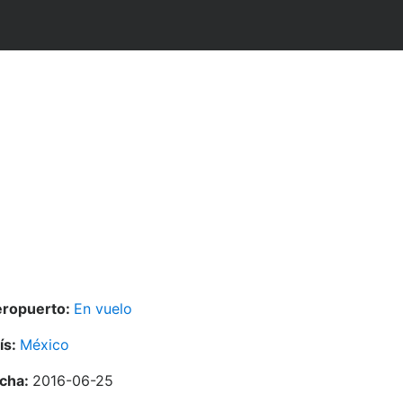
ropuerto:
En vuelo
ís:
México
cha:
2016-06-25