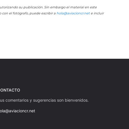
 autorizando su publicación. Sin embargo el material en este
o con el fotógrafo, puede escribir a
hola@aviacioncr.net
e incluir
CONTACTO
us comentarios y sugerencias son bienvenidos.
ola@aviacioncr.net