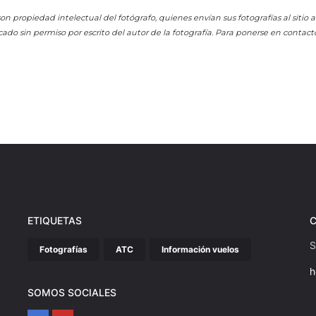
on propiedad intelectual del fotógrafo, quienes envían sus fotografías al sitio
cado sin permiso por escrito del autor de la fotografía. Para ponerse en contact
ETIQUETAS
S
Fotografías
ATC
Información vuelos
h
SOMOS SOCIALES