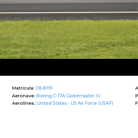
Matrícula:
08-8191
A
Aeronave:
Boeing C-17A Globemaster III
P
Aerolínea.:
United States - US Air Force (USAF)
F