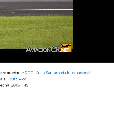
eropuerto:
MROC - Juan Santamaría Internacional
aís:
Costa Rica
echa:
2015-11-15