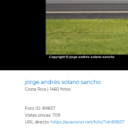
jorge andrés solano sancho
Costa Rica | 1460 fotos
Foto ID: 89837
Vistas únicas: 709
URL directo:
https://aviacioncr.net/foto/?id=89837