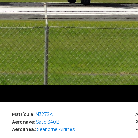
Matrícula:
N327SA
A
Aeronave:
Saab 340B
P
Aerolínea.:
Seaborne AIrlines
F