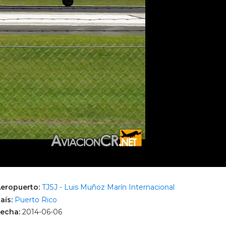
eropuerto:
TJSJ - Luis Muñoz Marín Internacional
aís:
Puerto Rico
echa:
2014-06-06