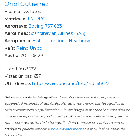
Oriol Gutiérrez
España | 23 fotos
Matrícula:
LN-RPG
Aeronave:
Boeing 737-683
Aerolínea.:
Scandinavian Airlines (SAS)
Aeropuerto:
EGLL - London - Heathrow
País:
Reino Unido
Fecha:
2011-05-29
Foto ID: 68622
Vistas únicas: 657
URL directo:
https://aviacioncr.net/foto/?id=68622
Sobre el uso de la fotografías:
Las fotografías en esta página son
propiedad intelectual del fotógrafo, quienes envían sus fotografías al
sitio autorizando su publicación. Sin embargo el material en este sitio no
puede ser reproducido, distribuido, publicado ni modificado sin permiso
por escrito del autor de la fotografía. Para ponerse en contacto con el
fotógrafo, puede escribir a
hola@aviacioncr.net
e incluir el número de
fotografía.