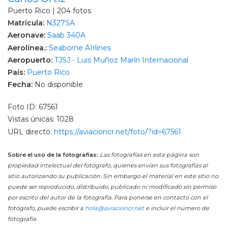
Puerto Rico | 204 fotos
Matrícula:
N327SA
Aeronave:
Saab 340A
Aerolínea.:
Seaborne AIrlines
Aeropuerto:
TJSJ - Luis Muñoz Marín Internacional
País:
Puerto Rico
Fecha:
No disponible
Foto ID: 67561
Vistas únicas: 1028
URL directo:
https://aviacioncr.net/foto/?id=67561
Sobre el uso de la fotografías:
Las fotografías en esta página son
propiedad intelectual del fotógrafo, quienes envían sus fotografías al
sitio autorizando su publicación. Sin embargo el material en este sitio no
puede ser reproducido, distribuido, publicado ni modificado sin permiso
por escrito del autor de la fotografía. Para ponerse en contacto con el
fotógrafo, puede escribir a
hola@aviacioncr.net
e incluir el número de
fotografía.