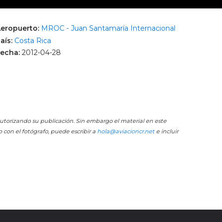
eropuerto:
MROC - Juan Santamaría Internacional
aís:
Costa Rica
echa:
2012-04-28
 autorizando su publicación. Sin embargo el material en este
o con el fotógrafo, puede escribir a
hola@aviacioncr.net
e incluir