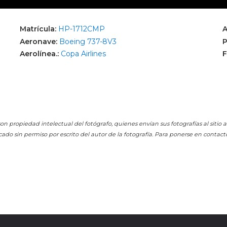
Matrícula:
HP-1712CMP
A
Aeronave:
Boeing 737-8V3
P
Aerolínea.:
Copa Airlines
F
on propiedad intelectual del fotógrafo, quienes envían sus fotografías al sitio
cado sin permiso por escrito del autor de la fotografía. Para ponerse en contact