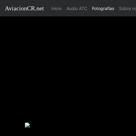
AviacionCR.net
(current)
Inicio
Audio ATC
Fotografías
Sobre n