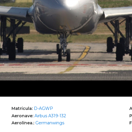
Matrícula:
D-AGWP
A
Aeronave:
Airbus A319-132
P
Aerolínea.:
Germanwings
F