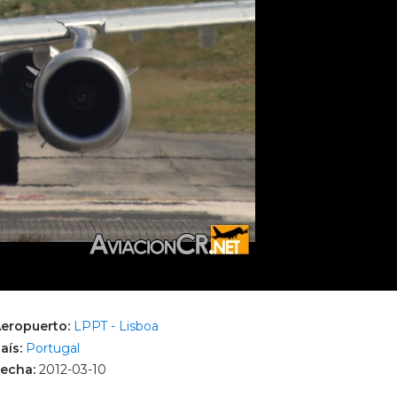
eropuerto:
LPPT - Lisboa
aís:
Portugal
echa:
2012-03-10