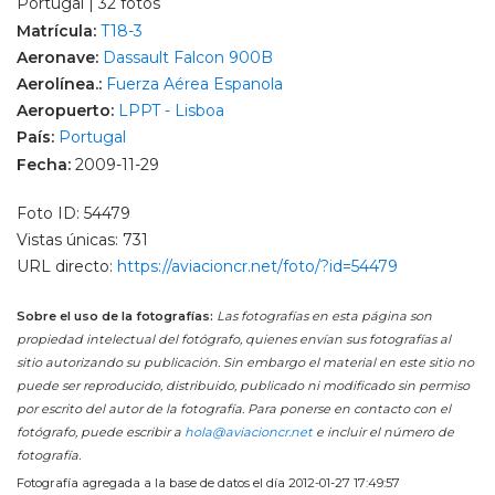
Portugal | 32 fotos
Matrícula:
T18-3
Aeronave:
Dassault Falcon 900B
Aerolínea.:
Fuerza Aérea Espanola
Aeropuerto:
LPPT - Lisboa
País:
Portugal
Fecha:
2009-11-29
Foto ID: 54479
Vistas únicas: 731
URL directo:
https://aviacioncr.net/foto/?id=54479
Sobre el uso de la fotografías:
Las fotografías en esta página son
propiedad intelectual del fotógrafo, quienes envían sus fotografías al
sitio autorizando su publicación. Sin embargo el material en este sitio no
puede ser reproducido, distribuido, publicado ni modificado sin permiso
por escrito del autor de la fotografía. Para ponerse en contacto con el
fotógrafo, puede escribir a
hola@aviacioncr.net
e incluir el número de
fotografía.
Fotografía agregada a la base de datos el día 2012-01-27 17:49:57