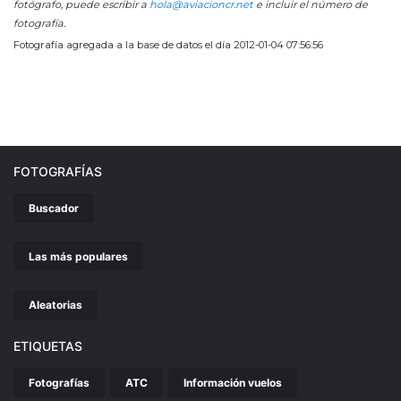
fotógrafo, puede escribir a
hola@aviacioncr.net
e incluir el número de
fotografía.
Fotografía agregada a la base de datos el día 2012-01-04 07:56:56
FOTOGRAFÍAS
Buscador
Las más populares
Aleatorias
ETIQUETAS
Fotografías
ATC
Información vuelos