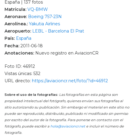
España | 137 fotos
Matrícula:
VQ-BMW
Aeronave:
Boeing 757-23N
Aerolínea.:
Yakutia Airlines
Aeropuerto:
LEBL - Barcelona El Prat
País:
España
Fecha:
2011-06-18
Anotaciones:
Nuevo registro en AviacionCR
Foto ID: 46912
Vistas únicas: 532
URL directo:
https://aviacioncr.net/foto/?id=46912
Sobre el uso de la fotografías:
Las fotografías en esta página son
propiedad intelectual del fotógrafo, quienes envían sus fotografías al
sitio autorizando su publicación. Sin embargo el material en este sitio no
puede ser reproducido, distribuido, publicado ni modificado sin permiso
por escrito del autor de la fotografía. Para ponerse en contacto con el
fotógrafo, puede escribir a
hola@aviacioncr.net
e incluir el número de
fotografía.