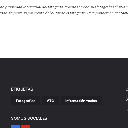
on propiedad intelectual del fotógrafo, quienes envían sus fotografías al sitio
cado sin permiso por escrito del autor de la fotografía. Para ponerse en contact
ETIQUETAS
S
Fotografías
ATC
Información vuelos
h
SOMOS SOCIALES