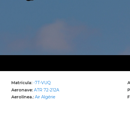
Matrícula:
-7T-VUQ
A
Aeronave:
ATR 72-212A
P
Aerolínea.:
Air Algérie
F