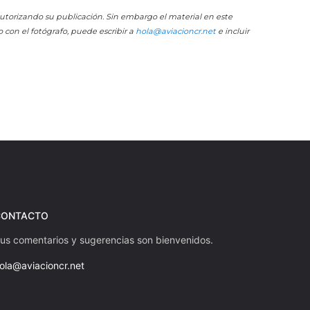
 autorizando su publicación. Sin embargo el material en este
o con el fotógrafo, puede escribir a
hola@aviacioncr.net
e incluir
CONTACTO
us comentarios y sugerencias son bienvenidos.
ola@aviacioncr.net