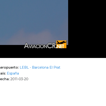
eropuerto:
LEBL - Barcelona El Prat
aís:
España
echa:
2011-03-20