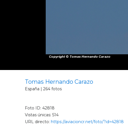
Tomas Hernando Carazo
España | 264 fotos
Foto ID: 42818
Vistas únicas: 514
URL directo:
https://aviacioncr.net/foto/?id=42818