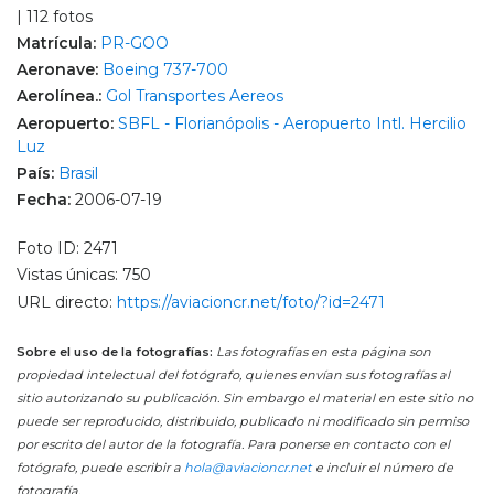
| 112 fotos
Matrícula:
PR-GOO
Aeronave:
Boeing 737-700
Aerolínea.:
Gol Transportes Aereos
Aeropuerto:
SBFL - Florianópolis - Aeropuerto Intl. Hercilio
Luz
País:
Brasil
Fecha:
2006-07-19
Foto ID: 2471
Vistas únicas: 750
URL directo:
https://aviacioncr.net/foto/?id=2471
Sobre el uso de la fotografías:
Las fotografías en esta página son
propiedad intelectual del fotógrafo, quienes envían sus fotografías al
sitio autorizando su publicación. Sin embargo el material en este sitio no
puede ser reproducido, distribuido, publicado ni modificado sin permiso
por escrito del autor de la fotografía. Para ponerse en contacto con el
fotógrafo, puede escribir a
hola@aviacioncr.net
e incluir el número de
fotografía.