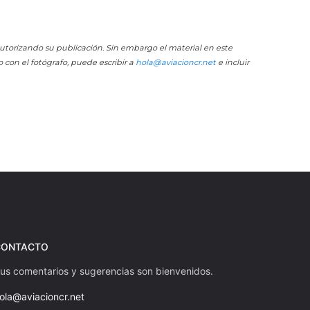
 autorizando su publicación. Sin embargo el material en este
o con el fotógrafo, puede escribir a
hola@aviacioncr.net
e incluir
CONTACTO
us comentarios y sugerencias son bienvenidos.
ola@aviacioncr.net