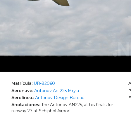
Matrícula:
UR-82060
A
Aeronave:
Antonov An-225 Mryia
P
Aerolínea.:
Antonov Design Bureau
F
Anotaciones:
The Antonov AN225, at his finals for
runway 27 at Schiphol Airport