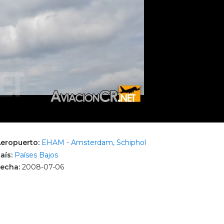
eropuerto:
EHAM - Amsterdam, Schiphol
aís:
Países Bajos
echa:
2008-07-06