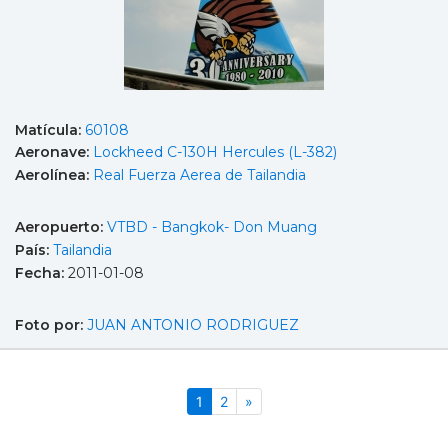
Matícula:
60108
Aeronave:
Lockheed C-130H Hercules (L-382)
Aerolínea:
Real Fuerza Aerea de Tailandia
Aeropuerto:
VTBD - Bangkok- Don Muang
País:
Tailandia
Fecha:
2011-01-08
Foto por:
JUAN ANTONIO RODRIGUEZ
(actual)
Siguiente
1
2
»