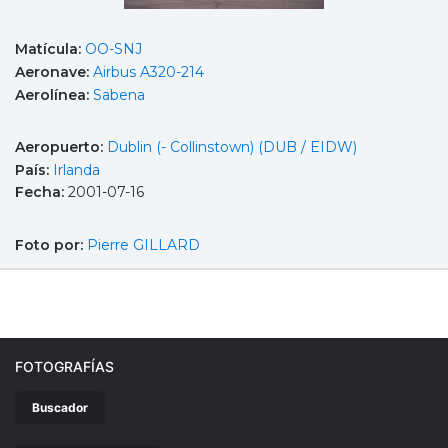
Matícula:
OO-SNJ
Aeronave:
Airbus A320-214
Aerolínea:
Sabena
Aeropuerto:
Dublin (- Collinstown) (DUB / EIDW)
País:
Irlanda
Fecha:
2001-07-16
Foto por:
Pierre GILLARD
FOTOGRAFÍAS
Buscador