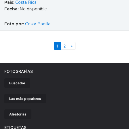
País:
Costa Rica
Fecha:
No disponible
Foto por:
Cesar Badilla
(actual)
Siguiente
1
2
»
FOTOGRAFÍAS
Buscador
Las más populares
Aleatorias
ETIQUETAS