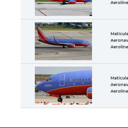
Aerolín
Matícul
Aeronav
Aerolín
Matícul
Aeronav
Aerolín