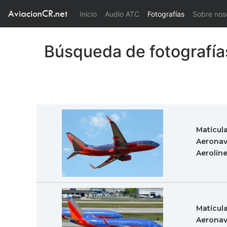
AviacionCR.net
(current)
Inicio
Audio ATC
Fotografías
Sobre nos
Búsqueda de fotografía
Matícul
Aeronav
Aerolín
Matícul
Aeronav