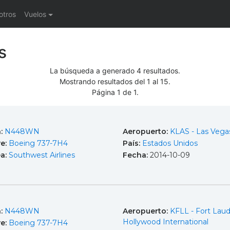
otros
Vuelos
s
La búsqueda a generado 4 resultados.
Mostrando resultados del 1 al 15.
Página 1 de 1.
a:
N448WN
Aeropuerto:
KLAS - Las Vega
e:
Boeing 737-7H4
País:
Estados Unidos
ea:
Southwest Airlines
Fecha:
2014-10-09
a:
N448WN
Aeropuerto:
KFLL - Fort Laud
Hollywood International
e:
Boeing 737-7H4