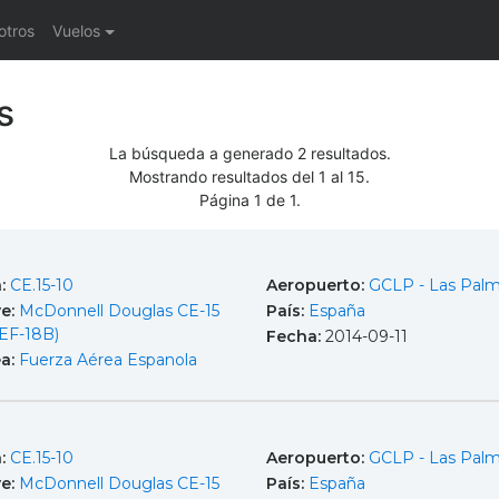
otros
Vuelos
s
La búsqueda a generado 2 resultados.
Mostrando resultados del 1 al 15.
Página 1 de 1.
a:
CE.15-10
Aeropuerto:
GCLP - Las Pal
e:
McDonnell Douglas CE-15
País:
España
EF-18B)
Fecha:
2014-09-11
ea:
Fuerza Aérea Espanola
a:
CE.15-10
Aeropuerto:
GCLP - Las Pal
e:
McDonnell Douglas CE-15
País:
España