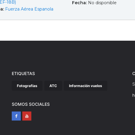
EF-18B)
Fecha:
No disponible
ea:
Fuerza Aérea Espanola
ETIQUETAS
S
Fotografías
ATC
Información vuelos
h
SOMOS SOCIALES