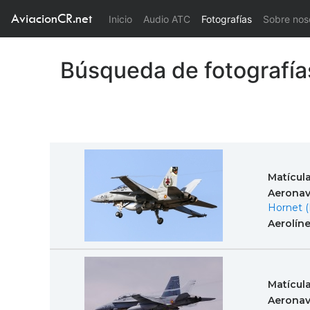
AviacionCR.net
(current)
Inicio
Audio ATC
Fotografías
Sobre nos
Búsqueda de fotografía
Matícul
Aeronav
Hornet (
Aerolín
Matícul
Aeronav