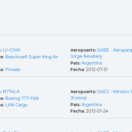
a:
LV-CHW
Aeropuerto:
SABE - Aeropar
Jorge Newbery
e:
Beechcraft Super King Air
País:
Argentina
ea:
Privado
Fecha:
2012-07-31
a:
N774LA
Aeropuerto:
SAEZ - Ministro P
(Ezeiza)
e:
Boeing 777-F6N
País:
Argentina
ea:
LAN Cargo
Fecha:
2013-01-24