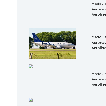
Matícul
Aeronav
Aerolín
Matícul
Aeronav
Aerolín
Matícul
Aeronav
Aerolín