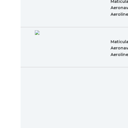
Matícul
Aeronav
Aerolín
Matícul
Aeronav
Aerolín