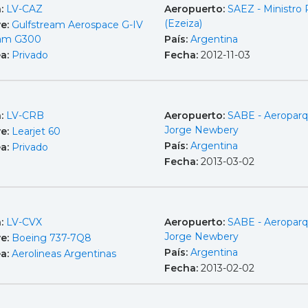
a:
LV-CAZ
Aeropuerto:
SAEZ - Ministro P
(Ezeiza)
e:
Gulfstream Aerospace G-IV
eam G300
País:
Argentina
ea:
Privado
Fecha:
2012-11-03
a:
LV-CRB
Aeropuerto:
SABE - Aeropar
Jorge Newbery
e:
Learjet 60
País:
Argentina
ea:
Privado
Fecha:
2013-03-02
a:
LV-CVX
Aeropuerto:
SABE - Aeropar
Jorge Newbery
e:
Boeing 737-7Q8
País:
Argentina
ea:
Aerolineas Argentinas
Fecha:
2013-02-02