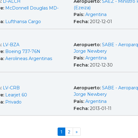
a:
D-ALCH
Aeropuerto:
SAEZ - Ministro P
(Ezeiza)
e:
McDonnell Douglas MD-
País:
Argentina
ea:
Lufthansa Cargo
Fecha:
2012-12-01
a:
LV-BZA
Aeropuerto:
SABE - Aeropar
Jorge Newbery
e:
Boeing 737-76N
País:
Argentina
ea:
Aerolineas Argentinas
Fecha:
2012-12-30
a:
LV-CRB
Aeropuerto:
SABE - Aeropar
Jorge Newbery
e:
Learjet 60
País:
Argentina
ea:
Privado
Fecha:
2013-01-11
(actual)
Siguiente
1
2
»