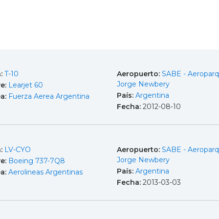
a:
T-10
Aeropuerto:
SABE - Aeropar
Jorge Newbery
e:
Learjet 60
País:
Argentina
ea:
Fuerza Aerea Argentina
Fecha:
2012-08-10
a:
LV-CYO
Aeropuerto:
SABE - Aeropar
Jorge Newbery
e:
Boeing 737-7Q8
País:
Argentina
ea:
Aerolineas Argentinas
Fecha:
2013-03-03