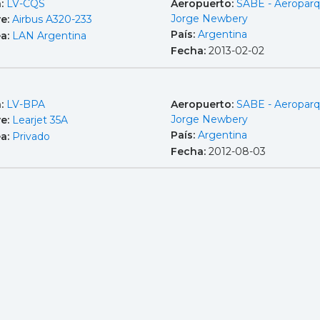
a:
LV-CQS
Aeropuerto:
SABE - Aeropar
Jorge Newbery
e:
Airbus A320-233
País:
Argentina
ea:
LAN Argentina
Fecha:
2013-02-02
a:
LV-BPA
Aeropuerto:
SABE - Aeropar
Jorge Newbery
e:
Learjet 35A
País:
Argentina
ea:
Privado
Fecha:
2012-08-03