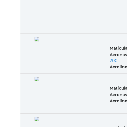
Matícul
Aeronav
200
Aerolín
Matícul
Aeronav
Aerolín