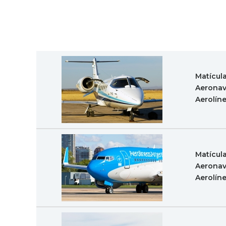
Matícul
Aeronav
Aerolín
Matícul
Aeronav
Aerolín