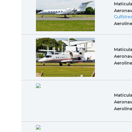
Matícul
Aeronav
Gulfstr
Aerolín
Matícul
Aeronav
Aerolín
Matícul
Aeronav
Aerolín