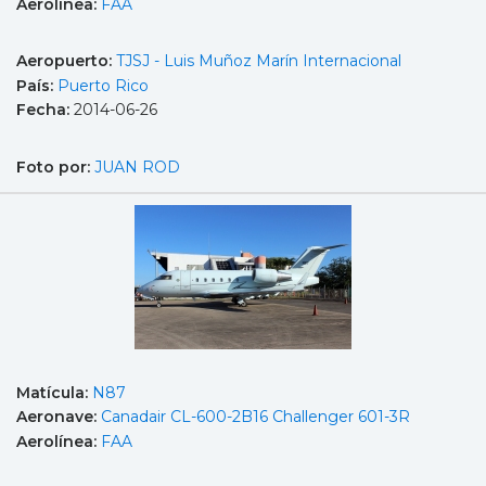
Aerolínea:
FAA
Aeropuerto:
TJSJ - Luis Muñoz Marín Internacional
País:
Puerto Rico
Fecha:
2014-06-26
Foto por:
JUAN ROD
Matícula:
N87
Aeronave:
Canadair CL-600-2B16 Challenger 601-3R
Aerolínea:
FAA