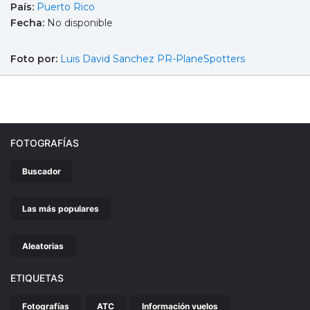
País:
Puerto Rico
Fecha:
No disponible
Foto por:
Luis David Sanchez PR-PlaneSpotters
FOTOGRAFÍAS
Buscador
Las más populares
Aleatorias
ETIQUETAS
Fotografías
ATC
Información vuelos