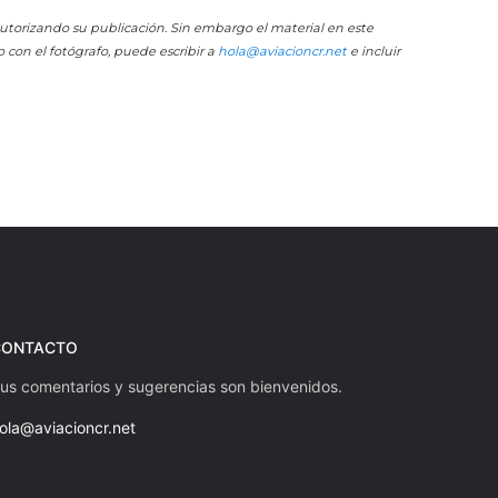
 autorizando su publicación. Sin embargo el material en este
o con el fotógrafo, puede escribir a
hola@aviacioncr.net
e incluir
CONTACTO
us comentarios y sugerencias son bienvenidos.
ola@aviacioncr.net