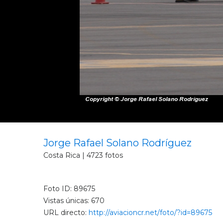
Jorge Rafael Solano Rodríguez
Costa Rica | 4723 fotos
Foto ID: 89675
Vistas únicas: 670
URL directo:
http://aviacioncr.net/foto/?id=89675