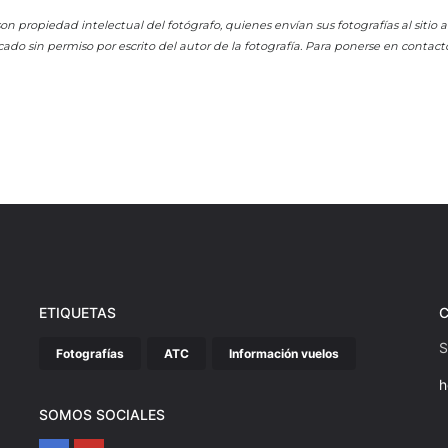
on propiedad intelectual del fotógrafo, quienes envían sus fotografías al sitio
cado sin permiso por escrito del autor de la fotografía. Para ponerse en contact
ETIQUETAS
S
Fotografías
ATC
Información vuelos
h
SOMOS SOCIALES