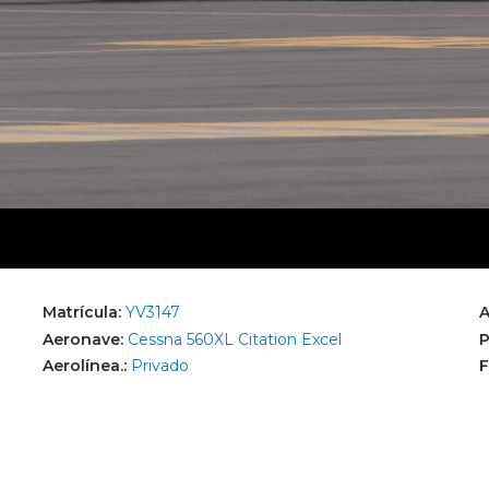
Matrícula:
YV3147
A
Aeronave:
Cessna 560XL Citation Excel
P
Aerolínea.:
Privado
F