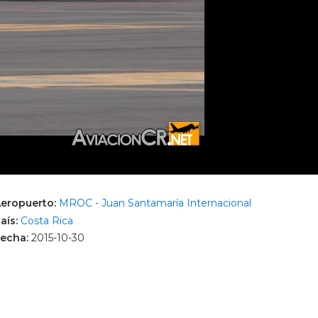
eropuerto:
MROC - Juan Santamaría Internacional
aís:
Costa Rica
echa:
2015-10-30