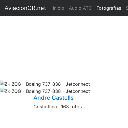
AviacionCR.net
(current)
Inicio
Audio ATC
Fotografías
André Castells
Costa Rica | 163 fotos