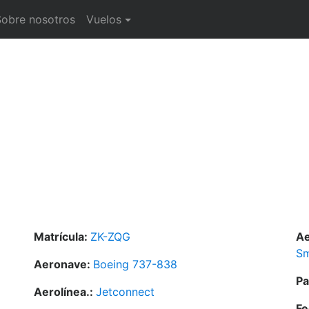
Sobre nosotros
Vuelos
Matrícula:
ZK-ZQG
Ae
Sm
Aeronave:
Boeing 737-838
Pa
Aerolínea.:
Jetconnect
Fe