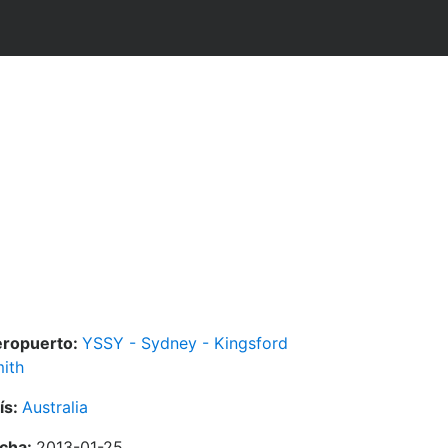
ropuerto:
YSSY - Sydney - Kingsford
ith
ís:
Australia
cha:
2013-01-25