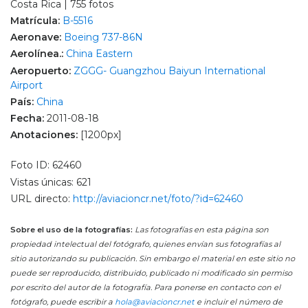
Costa Rica | 755 fotos
Matrícula:
B-5516
Aeronave:
Boeing 737-86N
Aerolínea.:
China Eastern
Aeropuerto:
ZGGG- Guangzhou Baiyun International
Airport
País:
China
Fecha:
2011-08-18
Anotaciones:
[1200px]
Foto ID: 62460
Vistas únicas: 621
URL directo:
http://aviacioncr.net/foto/?id=62460
Sobre el uso de la fotografías:
Las fotografías en esta página son
propiedad intelectual del fotógrafo, quienes envían sus fotografías al
sitio autorizando su publicación. Sin embargo el material en este sitio no
puede ser reproducido, distribuido, publicado ni modificado sin permiso
por escrito del autor de la fotografía. Para ponerse en contacto con el
fotógrafo, puede escribir a
hola@aviacioncr.net
e incluir el número de