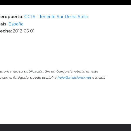
eropuerto:
GCTS - Tenerife Sur-Reina Sofía
aís:
España
echa:
2012-05-01
 autorizando su publicación. Sin embargo el material en este
o con el fotógrafo, puede escribir a
hola@aviacioncr.net
e incluir