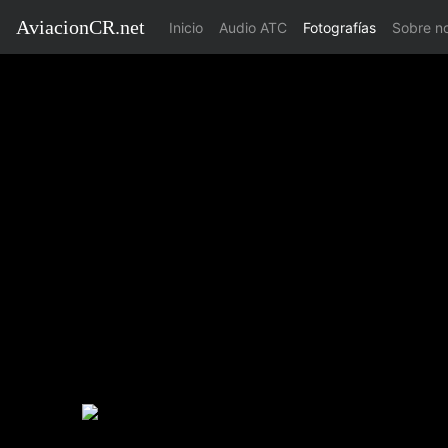
AviacionCR.net
(current)
Inicio
Audio ATC
Fotografías
Sobre n