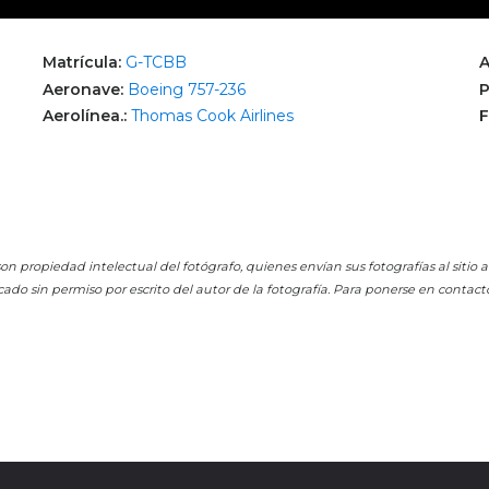
Matrícula:
G-TCBB
A
Aeronave:
Boeing 757-236
P
Aerolínea.:
Thomas Cook Airlines
F
on propiedad intelectual del fotógrafo, quienes envían sus fotografías al sitio
cado sin permiso por escrito del autor de la fotografía. Para ponerse en contact