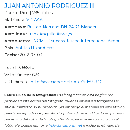
JUAN ANTONIO RODRIGUEZ III
Puerto Rico | 2351 fotos
Matrícula:
VP-AAA
Aeronave:
Britten-Norman BN-2A-21 Islander
Aerolínea.:
Trans Anguilla Airways
Aeropuerto:
TNCM - Princess Juliana International Airport
País:
Antillas Holandesas
Fecha:
2012-03-04
Foto ID: 55840
Vistas únicas: 623
URL directo:
http://aviacioncr.net/foto/?id=55840
Sobre el uso de la fotografías:
Las fotografías en esta página son
propiedad intelectual del fotógrafo, quienes envían sus fotografías al
sitio autorizando su publicación. Sin embargo el material en este sitio no
puede ser reproducido, distribuido, publicado ni modificado sin permiso
por escrito del autor de la fotografía. Para ponerse en contacto con el
fotógrafo, puede escribir a
hola@aviacioncr.net
e incluir el número de