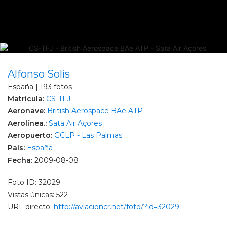
Alfonso Solís
España | 193 fotos
Matrícula:
CS-TFJ
Aeronave:
British Aerospace BAe ATP
Aerolínea.:
Sata Air Açores
Aeropuerto:
GCLP - Las Palmas
País:
España
Fecha:
2009-08-08
Foto ID: 32029
Vistas únicas: 522
URL directo:
http://aviacioncr.net/foto/?id=32029