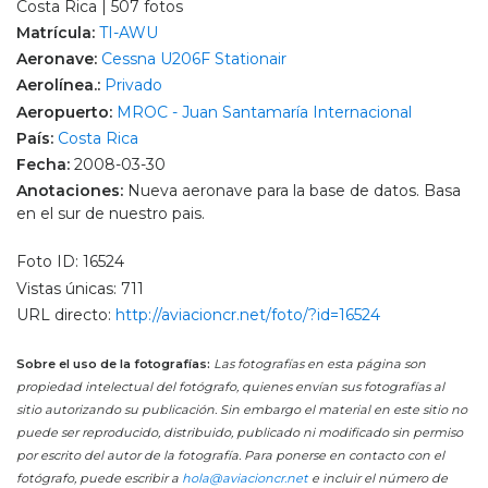
Costa Rica | 507 fotos
Matrícula:
TI-AWU
Aeronave:
Cessna U206F Stationair
Aerolínea.:
Privado
Aeropuerto:
MROC - Juan Santamaría Internacional
País:
Costa Rica
Fecha:
2008-03-30
Anotaciones:
Nueva aeronave para la base de datos. Basa
en el sur de nuestro pais.
Foto ID: 16524
Vistas únicas: 711
URL directo:
http://aviacioncr.net/foto/?id=16524
Sobre el uso de la fotografías:
Las fotografías en esta página son
propiedad intelectual del fotógrafo, quienes envían sus fotografías al
sitio autorizando su publicación. Sin embargo el material en este sitio no
puede ser reproducido, distribuido, publicado ni modificado sin permiso
por escrito del autor de la fotografía. Para ponerse en contacto con el
fotógrafo, puede escribir a
hola@aviacioncr.net
e incluir el número de