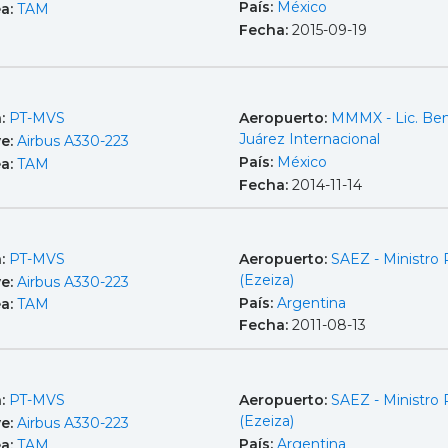
País:
México
ea:
TAM
Fecha:
2015-09-19
a:
PT-MVS
Aeropuerto:
MMMX - Lic. Ben
Juárez Internacional
e:
Airbus A330-223
País:
México
ea:
TAM
Fecha:
2014-11-14
a:
PT-MVS
Aeropuerto:
SAEZ - Ministro P
(Ezeiza)
e:
Airbus A330-223
País:
Argentina
ea:
TAM
Fecha:
2011-08-13
a:
PT-MVS
Aeropuerto:
SAEZ - Ministro P
(Ezeiza)
e:
Airbus A330-223
País:
Argentina
ea:
TAM