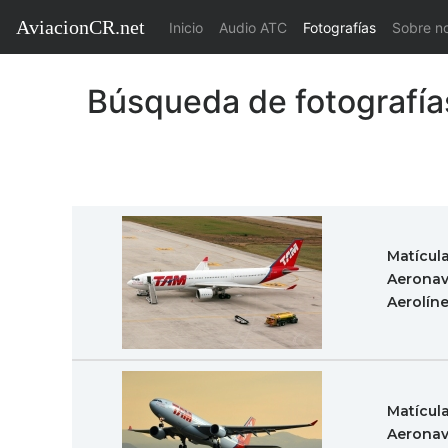
AviacionCR.net
(current)
Inicio
Audio ATC
Fotografías
Sobre n
Búsqueda de fotografía
Matícul
Aeronav
Aerolín
Matícul
Aeronav