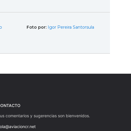
o
Foto por:
Igor Pereira Santorsula
CONTACTO
us comentarios y sugerencias son bienvenidos.
ola@aviacioncr.net