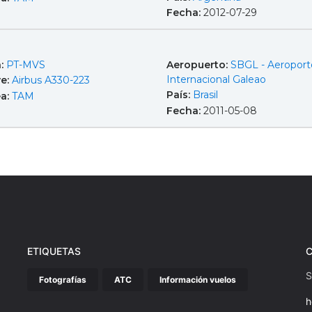
Fecha:
2012-07-29
a:
PT-MVS
Aeropuerto:
SBGL - Aeroport
Internacional Galeao
e:
Airbus A330-223
País:
Brasil
ea:
TAM
Fecha:
2011-05-08
ETIQUETAS
S
Fotografías
ATC
Información vuelos
h