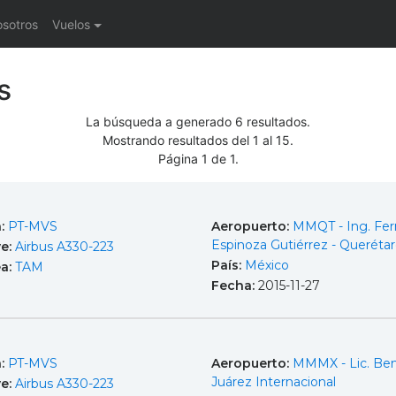
osotros
Vuelos
s
La búsqueda a generado 6 resultados.
Mostrando resultados del 1 al 15.
Página 1 de 1.
a:
PT-MVS
Aeropuerto:
MMQT - Ing. Fe
Espinoza Gutiérrez - Queréta
e:
Airbus A330-223
País:
México
ea:
TAM
Fecha:
2015-11-27
a:
PT-MVS
Aeropuerto:
MMMX - Lic. Ben
Juárez Internacional
e:
Airbus A330-223