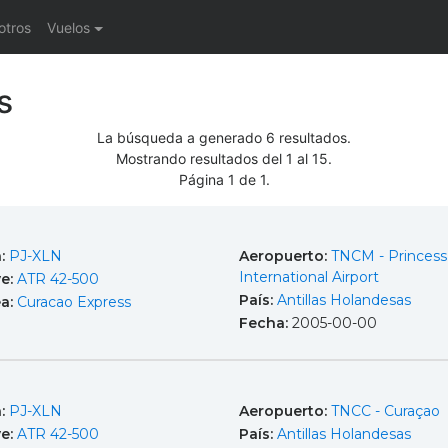
otros
Vuelos
s
La búsqueda a generado 6 resultados.
Mostrando resultados del 1 al 15.
Página 1 de 1.
a:
PJ-XLN
Aeropuerto:
TNCM - Princess 
International Airport
e:
ATR 42-500
País:
Antillas Holandesas
ea:
Curacao Express
Fecha:
2005-00-00
a:
PJ-XLN
Aeropuerto:
TNCC - Curaçao
e:
ATR 42-500
País:
Antillas Holandesas