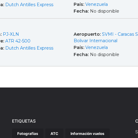
País:
Venezuela
ea:
Dutch Antilles Express
Fecha:
No disponible
a:
PJ-XLN
Aeropuerto:
SVMI - Caracas 
Bolivar Internacional
e:
ATR 42-500
País:
Venezuela
ea:
Dutch Antilles Express
Fecha:
No disponible
ETIQUETAS
S
Fotografías
ATC
Información vuelos