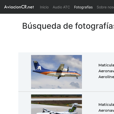
AviacionCR.net
(current)
Inicio
Audio ATC
Fotografías
Sobre nos
Búsqueda de fotografía
Matícul
Aeronav
Aerolín
Matícul
Aeronav