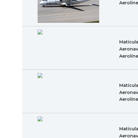
Aerolín
Matícul
Aeronav
Aerolín
Matícul
Aeronav
Aerolín
Matícul
Aeronav