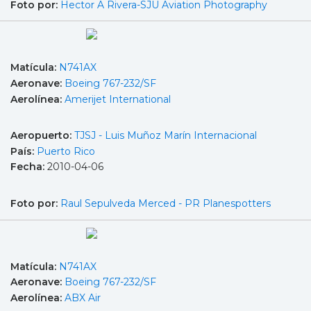
Foto por:
Hector A Rivera-SJU Aviation Photography
Matícula:
N741AX
Aeronave:
Boeing 767-232/SF
Aerolínea:
Amerijet International
Aeropuerto:
TJSJ - Luis Muñoz Marín Internacional
País:
Puerto Rico
Fecha:
2010-04-06
Foto por:
Raul Sepulveda Merced - PR Planespotters
Matícula:
N741AX
Aeronave:
Boeing 767-232/SF
Aerolínea:
ABX Air