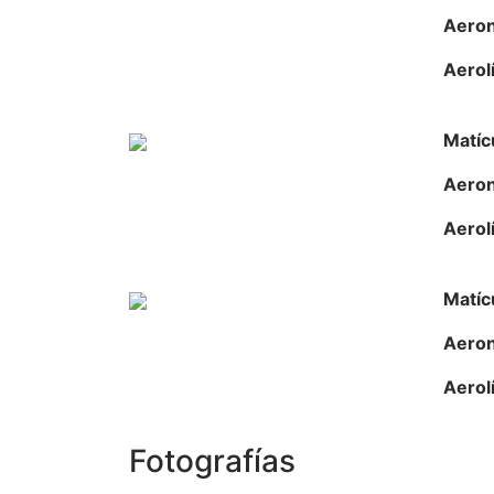
Aero
Aerol
Matíc
Aero
Aerol
Matíc
Aero
Aerol
Fotografías