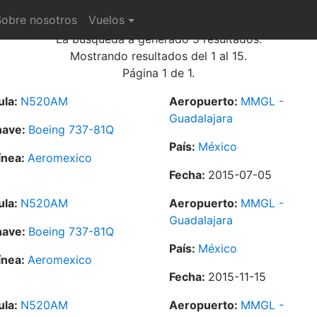
ías
Sobre nosotros
Vuelos
La búsqueda a generado 5 resultados.
Mostrando resultados del 1 al 15.
Página 1 de 1.
ula:
N520AM
Aeropuerto:
MMGL -
Guadalajara
nave:
Boeing 737-81Q
País:
México
ínea:
Aeromexico
Fecha:
2015-07-05
ula:
N520AM
Aeropuerto:
MMGL -
Guadalajara
nave:
Boeing 737-81Q
País:
México
ínea:
Aeromexico
Fecha:
2015-11-15
ula:
N520AM
Aeropuerto:
MMGL -