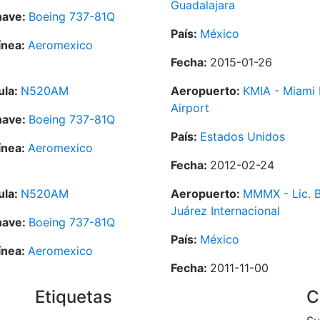
Guadalajara
nave:
Boeing 737-81Q
País:
México
ínea:
Aeromexico
Fecha:
2015-01-26
ula:
N520AM
Aeropuerto:
KMIA - Miami I
Airport
nave:
Boeing 737-81Q
País:
Estados Unidos
ínea:
Aeromexico
Fecha:
2012-02-24
ula:
N520AM
Aeropuerto:
MMMX - Lic. B
Juárez Internacional
nave:
Boeing 737-81Q
País:
México
ínea:
Aeromexico
Fecha:
2011-11-00
Etiquetas
C