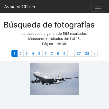
AviacionCR.net
Búsqueda de fotografías
La búsqueda a generado 562 resultados.
Mostrando resultados del 1 al 15.
Página 1 de 38.
(actual)
Siguient
1
2
3
4
5
6
7
8
9
...
37
38
»