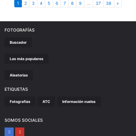
(actual)
Siguient
1
2
3
4
5
6
7
8
9
...
37
38
»
FOTOGRAFÍAS
Buscador
Las más populares
Aleatorias
ETIQUETAS
Fotografías
ATC
Información vuelos
SOMOS SOCIALES