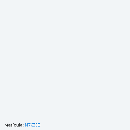
Matícula:
N763JB