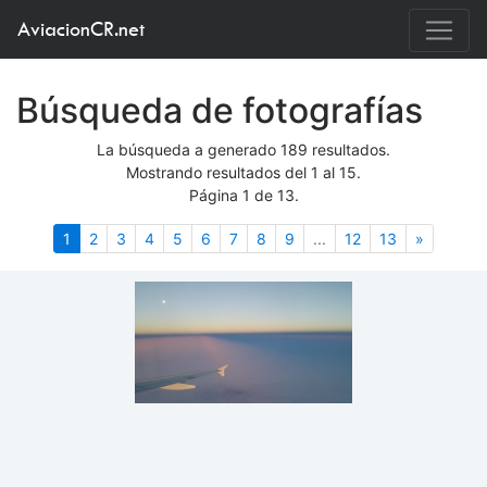
AviacionCR.net
Búsqueda de fotografías
La búsqueda a generado 189 resultados.
Mostrando resultados del 1 al 15.
Página 1 de 13.
(actual)
Siguient
1
2
3
4
5
6
7
8
9
...
12
13
»