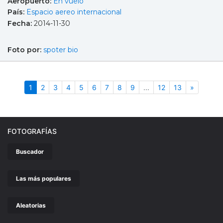
Aeropuerto:
En vuelo
País:
Espacio aereo internacional
Fecha:
2014-11-30
Foto por:
spoter bio
(actual)
Siguient
1
2
3
4
5
6
7
8
9
...
12
13
»
FOTOGRAFÍAS
Buscador
Las más populares
Aleatorias