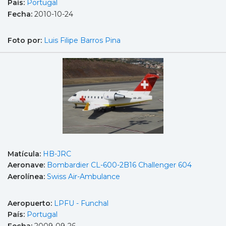
País:
Portugal
Fecha:
2010-10-24
Foto por:
Luis Filipe Barros Pina
Matícula:
HB-JRC
Aeronave:
Bombardier CL-600-2B16 Challenger 604
Aerolínea:
Swiss Air-Ambulance
Aeropuerto:
LPFU - Funchal
País:
Portugal
Fecha:
2009-09-26