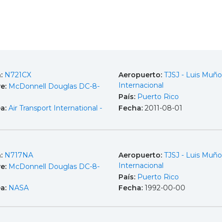
a:
N721CX
Aeropuerto:
TJSJ - Luis Muño
Internacional
e:
McDonnell Douglas DC-8-
País:
Puerto Rico
ea:
Air Transport International -
Fecha:
2011-08-01
a:
N717NA
Aeropuerto:
TJSJ - Luis Muño
Internacional
e:
McDonnell Douglas DC-8-
País:
Puerto Rico
ea:
NASA
Fecha:
1992-00-00