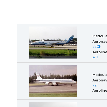
Matícul
Aeronav
72CF
Aerolín
ATI
Matícul
Aeronav
72
Aerolín