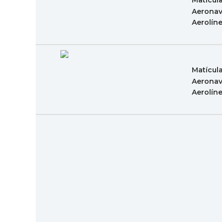
Matícul
Aeronav
Aerolín
Matícul
Aeronav
Aerolín