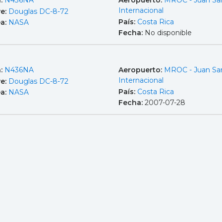
a:
N436NA
Aeropuerto:
MROC - Juan Sa
Internacional
e:
Douglas DC-8-72
País:
Costa Rica
ea:
NASA
Fecha:
No disponible
a:
N436NA
Aeropuerto:
MROC - Juan Sa
Internacional
e:
Douglas DC-8-72
País:
Costa Rica
ea:
NASA
Fecha:
2007-07-28