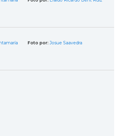
ntamaría
Foto por:
Eraldo Ricardo Bent Ruiz
ntamaría
Foto por:
Josue Saavedra