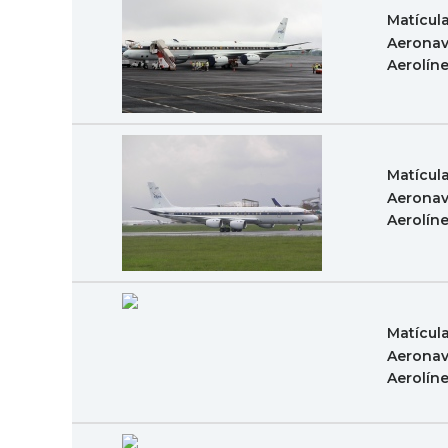
Matícul
Aeronav
Aerolín
Matícul
Aeronav
Aerolín
Matícul
Aeronav
Aerolín