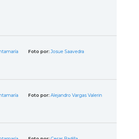
ntamaría
Foto por:
Josue Saavedra
ntamaría
Foto por:
Alejandro Vargas Valerin
ntamaría
Foto por:
Cesar Badilla