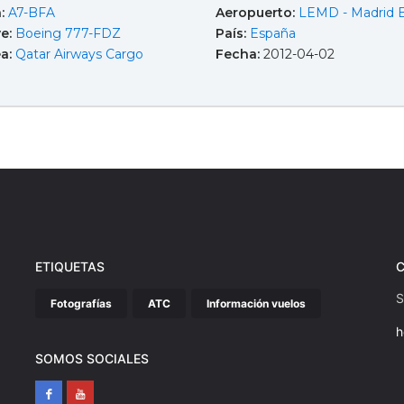
a:
A7-BFA
Aeropuerto:
LEMD - Madrid B
e:
Boeing 777-FDZ
País:
España
ea:
Qatar Airways Cargo
Fecha:
2012-04-02
ETIQUETAS
S
Fotografías
ATC
Información vuelos
h
SOMOS SOCIALES