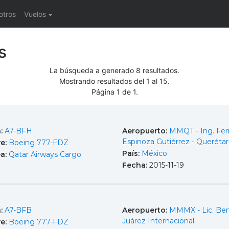
otros
Vuelos
s
La búsqueda a generado 8 resultados.
Mostrando resultados del 1 al 15.
Página 1 de 1.
a:
A7-BFH
Aeropuerto:
MMQT - Ing. Fe
Espinoza Gutiérrez - Queréta
e:
Boeing 777-FDZ
País:
México
ea:
Qatar Airways Cargo
Fecha:
2015-11-19
a:
A7-BFB
Aeropuerto:
MMMX - Lic. Ben
Juárez Internacional
e:
Boeing 777-FDZ