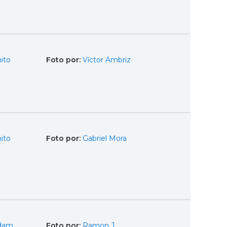
ito
Foto por:
Víctor Ambriz
ito
Foto por:
Gabriel Mora
dam,
Foto por:
Ramon J.