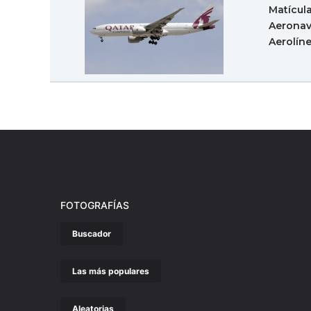
Matícul
Aeronav
Aerolín
FOTOGRAFÍAS
Buscador
Las más populares
Aleatorias