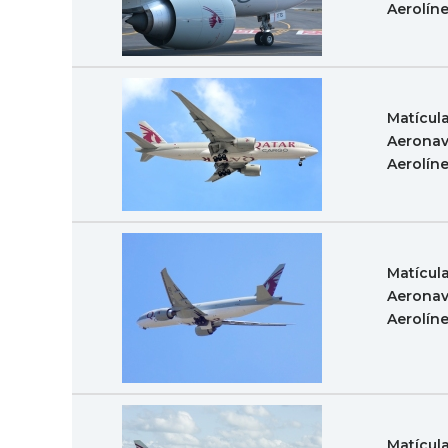
Aerolín
Matícul
Aeronav
Aerolín
Matícul
Aeronav
Aerolín
Matícul