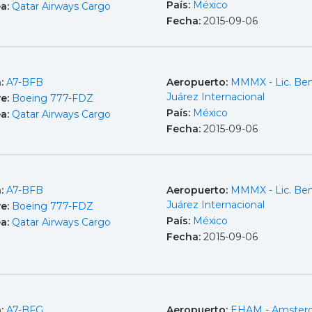
País:
México
ea:
Qatar Airways Cargo
Fecha:
2015-09-06
a:
A7-BFB
Aeropuerto:
MMMX - Lic. Ben
Juárez Internacional
e:
Boeing 777-FDZ
País:
México
ea:
Qatar Airways Cargo
Fecha:
2015-09-06
a:
A7-BFB
Aeropuerto:
MMMX - Lic. Ben
Juárez Internacional
e:
Boeing 777-FDZ
País:
México
ea:
Qatar Airways Cargo
Fecha:
2015-09-06
a:
A7-BFG
Aeropuerto:
EHAM - Amster