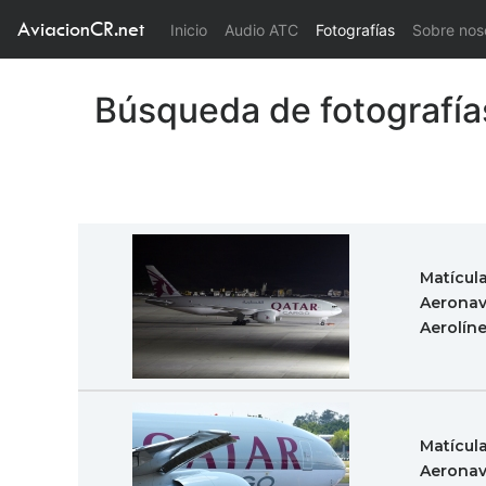
AviacionCR.net
(current)
Inicio
Audio ATC
Fotografías
Sobre nos
Búsqueda de fotografía
Matícul
Aeronav
Aerolín
Matícul
Aeronav