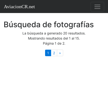
AviacionCR.net
Búsqueda de fotografías
La búsqueda a generado 20 resultados.
Mostrando resultados del 1 al 15.
Página 1 de 2.
(actual)
Siguiente
1
2
»