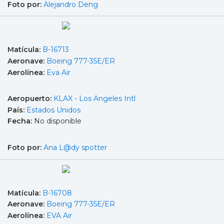
Foto por:
Alejandro Deng
Matícula:
B-16713
Aeronave:
Boeing 777-35E/ER
Aerolínea:
Eva Air
Aeropuerto:
KLAX - Los Angeles Intl
País:
Estados Unidos
Fecha:
No disponible
Foto por:
Ana L@dy spotter
Matícula:
B-16708
Aeronave:
Boeing 777-35E/ER
Aerolínea:
EVA Air