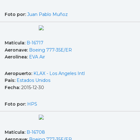
Foto por:
Juan Pablo Muñoz
Matícula:
B-16717
Aeronave:
Boeing 777-35E/ER
Aerolínea:
EVA Air
Aeropuerto:
KLAX - Los Angeles Intl
País:
Estados Unidos
Fecha:
2015-12-30
Foto por:
HPS
Matícula:
B-16708
Aeronave:
Boeing 777-35E/ER