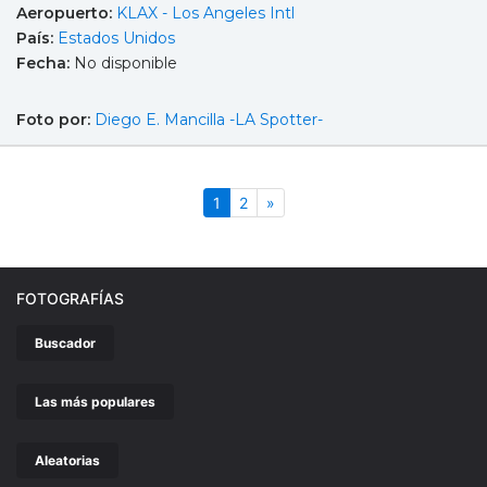
Aeropuerto:
KLAX - Los Angeles Intl
País:
Estados Unidos
Fecha:
No disponible
Foto por:
Diego E. Mancilla -LA Spotter-
(actual)
Siguiente
1
2
»
FOTOGRAFÍAS
Buscador
Las más populares
Aleatorias