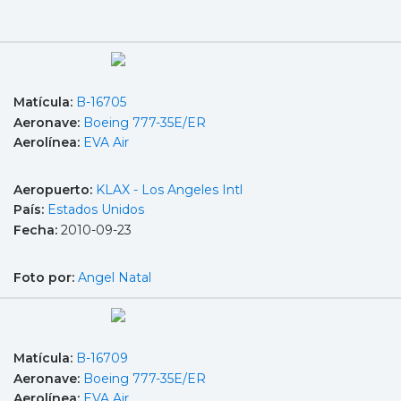
Matícula:
B-16705
Aeronave:
Boeing 777-35E/ER
Aerolínea:
EVA Air
Aeropuerto:
KLAX - Los Angeles Intl
País:
Estados Unidos
Fecha:
2010-09-23
Foto por:
Angel Natal
Matícula:
B-16709
Aeronave:
Boeing 777-35E/ER
Aerolínea:
EVA Air