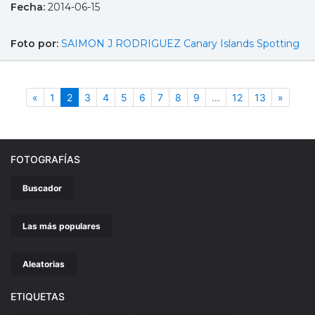
Fecha:
2014-06-15
Foto por:
SAIMON J RODRIGUEZ Canary Islands Spotting
Anterior
(actual)
Siguie
«
1
2
3
4
5
6
7
8
9
...
12
13
»
FOTOGRAFÍAS
Buscador
Las más populares
Aleatorias
ETIQUETAS