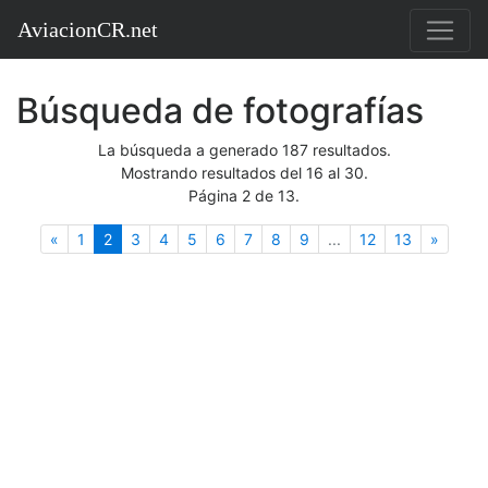
AviacionCR.net
Búsqueda de fotografías
La búsqueda a generado 187 resultados.
Mostrando resultados del 16 al 30.
Página 2 de 13.
Anterior
(actual)
Siguie
«
1
2
3
4
5
6
7
8
9
...
12
13
»