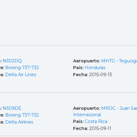
a:
N302DQ
Aeropuerto:
MHTG - Tegucig
e:
Boeing 737-732
País:
Honduras
ea:
Delta Air Lines
Fecha:
2015-09-13
a:
N309DE
Aeropuerto:
MROC - Juan Sa
Internacional
e:
Boeing 737-732
País:
Costa Rica
ea:
Delta Airlines
Fecha:
2015-09-11