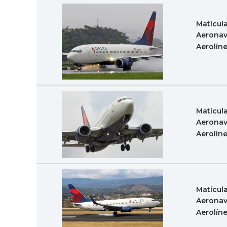
Matícul
Aeronav
Aerolín
Matícul
Aeronav
Aerolín
Matícul
Aeronav
Aerolín