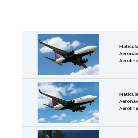
Matícul
Aeronav
Aerolín
Matícul
Aeronav
Aerolín