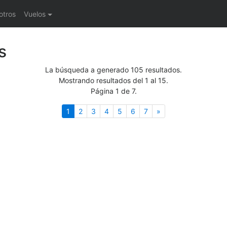
otros
Vuelos
s
La búsqueda a generado 105 resultados.
Mostrando resultados del 1 al 15.
Página 1 de 7.
(actual)
Siguiente
1
2
3
4
5
6
7
»