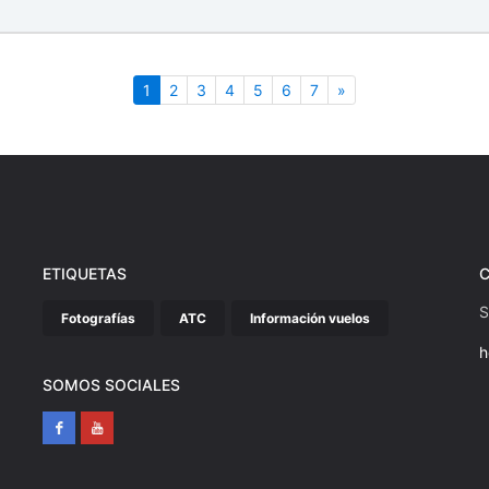
(actual)
Siguiente
1
2
3
4
5
6
7
»
ETIQUETAS
S
Fotografías
ATC
Información vuelos
h
SOMOS SOCIALES