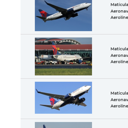
Matícul
Aeronav
Aerolín
Matícul
Aeronav
Aerolín
Matícul
Aeronav
Aerolín