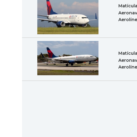
Matícul
Aeronav
Aerolín
Matícul
Aeronav
Aerolín