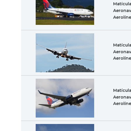
Matícul
Aeronav
Aerolín
Matícul
Aeronav
Aerolín
Matícul
Aeronav
Aerolín