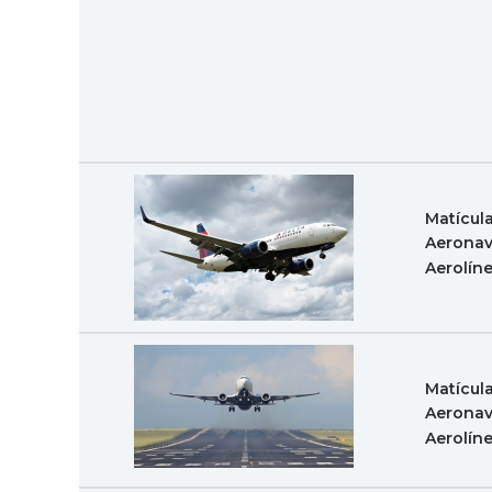
Matícul
Aeronav
Aerolín
Matícul
Aeronav
Aerolín