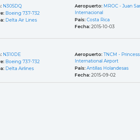
a:
N305DQ
Aeropuerto:
MROC - Juan Sa
Internacional
e:
Boeing 737-732
País:
Costa Rica
ea:
Delta Air Lines
Fecha:
2015-10-03
a:
N310DE
Aeropuerto:
TNCM - Princess 
International Airport
e:
Boeing 737-732
País:
Antillas Holandesas
ea:
Delta Airlines
Fecha:
2015-09-02