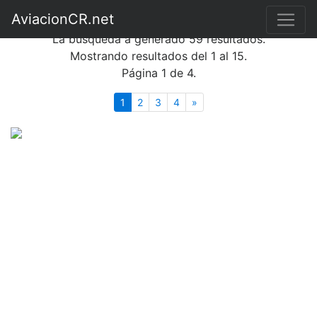
Búsqueda de fotografías
AviacionCR.net
La búsqueda a generado 59 resultados.
Mostrando resultados del 1 al 15.
Página 1 de 4.
(actual)
Siguiente
1
2
3
4
»