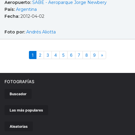
Aeropuerto:
SABE - Aeroparque Jorge Newbery
País:
Argentina
Fecha:
2012-04-02
Foto por:
Andrés Aliotta
(actual)
Siguiente
1
2
3
4
5
6
7
8
9
»
FOTOGRAFÍAS
Buscador
Las más populares
Aleatorias