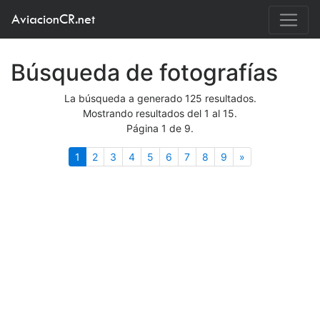
AviacionCR.net
Búsqueda de fotografías
La búsqueda a generado 125 resultados.
Mostrando resultados del 1 al 15.
Página 1 de 9.
(actual)
Siguiente
1
2
3
4
5
6
7
8
9
»