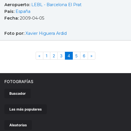
Aeropuerto:
LEBL - Barcelona El Prat
País:
España
Fecha:
2009-04-05
Foto por:
Xavier Higuera Ardid
Anterior
(actual)
Siguiente
«
1
2
3
4
5
6
»
FOTOGRAFÍAS
Buscador
Las más populares
Aleatorias