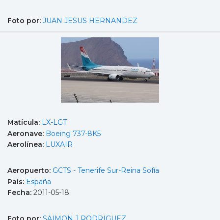
Foto por:
JUAN JESUS HERNANDEZ
Matícula:
LX-LGT
Aeronave:
Boeing 737-8K5
Aerolínea:
LUXAIR
Aeropuerto:
GCTS - Tenerife Sur-Reina Sofía
País:
España
Fecha:
2011-05-18
Foto por:
SAIMON J RODRIGUEZ