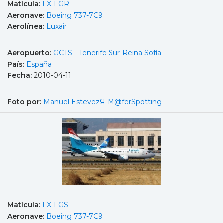
Matícula:
LX-LGR
Aeronave:
Boeing 737-7C9
Aerolínea:
Luxair
Aeropuerto:
GCTS - Tenerife Sur-Reina Sofía
País:
España
Fecha:
2010-04-11
Foto por:
Manuel EstevezЯ-M@ferSpotting
Matícula:
LX-LGS
Aeronave:
Boeing 737-7C9