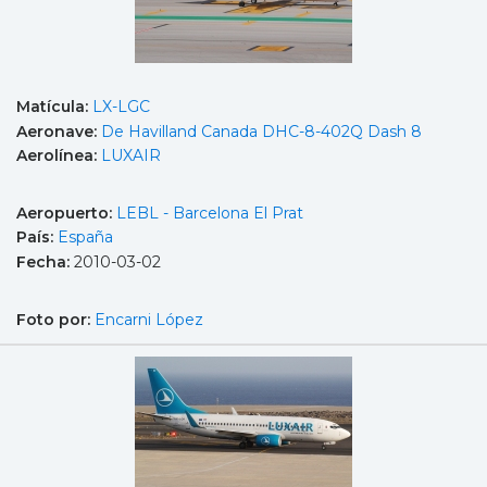
Matícula:
LX-LGC
Aeronave:
De Havilland Canada DHC-8-402Q Dash 8
Aerolínea:
LUXAIR
Aeropuerto:
LEBL - Barcelona El Prat
País:
España
Fecha:
2010-03-02
Foto por:
Encarni López