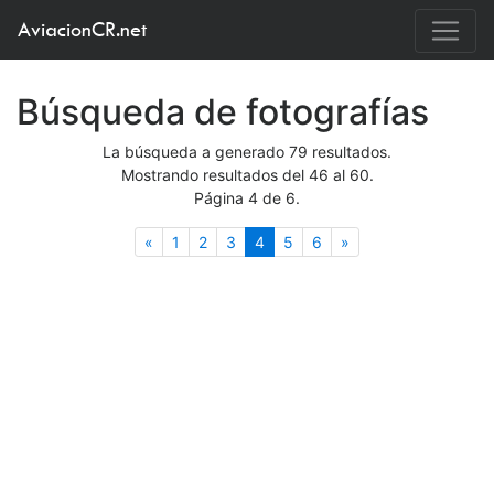
AviacionCR.net
Búsqueda de fotografías
La búsqueda a generado 79 resultados.
Mostrando resultados del 46 al 60.
Página 4 de 6.
Anterior
(actual)
Siguiente
«
1
2
3
4
5
6
»