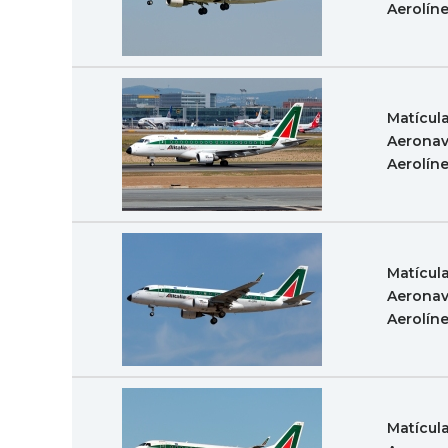
Aerolín
Matícul
Aeronav
Aerolín
Matícul
Aeronav
Aerolín
Matícul