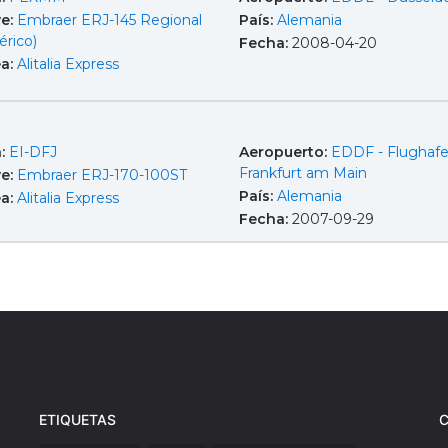
e:
Embraer ERJ-145 Regional
País:
Alemania
érico)
Fecha:
2008-04-20
ea:
Alitalia Express
a:
EI-DFJ
Aeropuerto:
EDDF - Flughaf
Frankfurt am Main
e:
Embraer ERJ-170-100ST
País:
Alemania
ea:
Alitalia Express
Fecha:
2007-09-29
ETIQUETAS