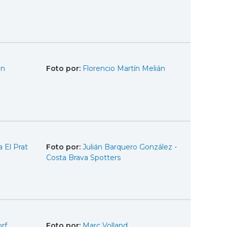
en
Foto por:
Florencio Martín Melián
 El Prat
Foto por:
Julián Barquero González -
Costa Brava Spotters
rf
Foto por:
Marc Volland