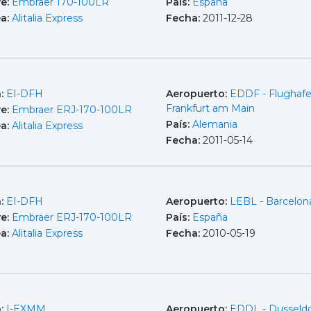
e:
Embraer 170-100LR
País:
España
ea:
Alitalia Express
Fecha:
2011-12-28
a:
EI-DFH
Aeropuerto:
EDDF - Flughaf
Frankfurt am Main
e:
Embraer ERJ-170-100LR
País:
Alemania
ea:
Alitalia Express
Fecha:
2011-05-14
a:
EI-DFH
Aeropuerto:
LEBL - Barcelona
e:
Embraer ERJ-170-100LR
País:
España
ea:
Alitalia Express
Fecha:
2010-05-19
a:
I-EXMM
Aeropuerto:
EDDL - Dusseldo