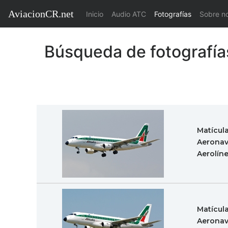
AviacionCR.net
(current)
Inicio
Audio ATC
Fotografías
Sobre n
Búsqueda de fotografía
Matícul
Aeronav
Aerolín
Matícul
Aeronav