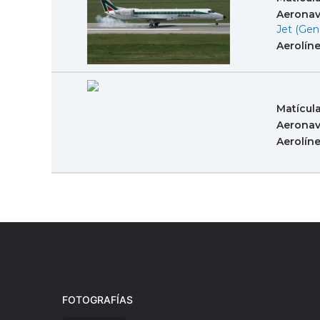
Aeronav
Jet (Gen
Aerolín
Matícul
Aeronav
Aerolín
FOTOGRAFÍAS