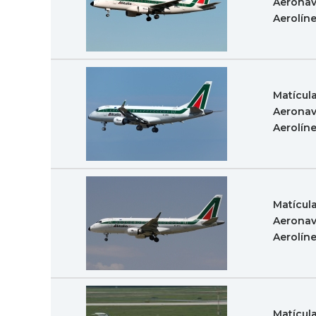
Aeronav
Aerolín
Matícul
Aeronav
Aerolín
Matícul
Aeronav
Aerolín
Matícul