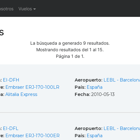
osotros
Vuelos
s
La búsqueda a generado 9 resultados.
Mostrando resultados del 1 al 15.
Página 1 de 1.
a:
EI-DFH
Aeropuerto:
LEBL - Barcelona
e:
Embraer ERJ-170-100LR
País:
España
ea:
Alitalia Express
Fecha:
2010-05-13
a:
EI-DFL
Aeropuerto:
LEBL - Barcelona
e:
Embraer ERJ-170-100ER
País:
España