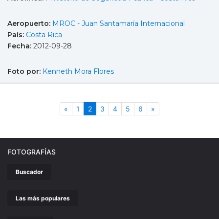
Aeropuerto:
MROC - Juan Santamaría Internacional
País:
Costa Rica
Fecha:
2012-09-28
Foto por:
Kenneth Mora Flores
Anterior
(actual)
Siguiente
«
1
2
3
4
5
6
»
FOTOGRAFÍAS
Buscador
Las más populares