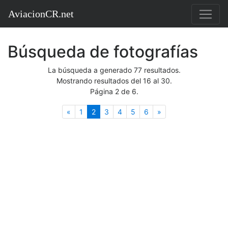
AviacionCR.net
Búsqueda de fotografías
La búsqueda a generado 77 resultados.
Mostrando resultados del 16 al 30.
Página 2 de 6.
Anterior
(actual)
Siguiente
«
1
2
3
4
5
6
»