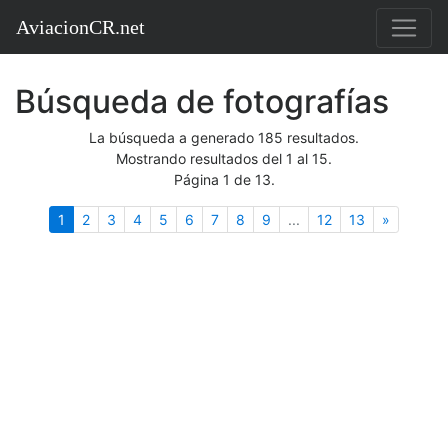
AviacionCR.net
Búsqueda de fotografías
La búsqueda a generado 185 resultados.
Mostrando resultados del 1 al 15.
Página 1 de 13.
(actual)
Siguient
1
2
3
4
5
6
7
8
9
...
12
13
»