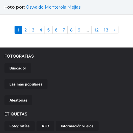
Foto por:
Oswaldo Monterola Mejias
(actual)
Siguient
1
2
3
4
5
6
7
8
9
...
12
13
»
FOTOGRAFÍAS
Buscador
Las más populares
Aleatorias
ETIQUETAS
Fotografías
ATC
Información vuelos